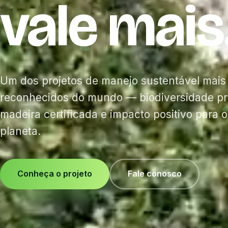
vale
mais
Um dos projetos de manejo sustentável mais
reconhecidos do mundo — biodiversidade pr
madeira certificada e impacto positivo para o 
planeta.
Conheça o projeto
Fale conosco