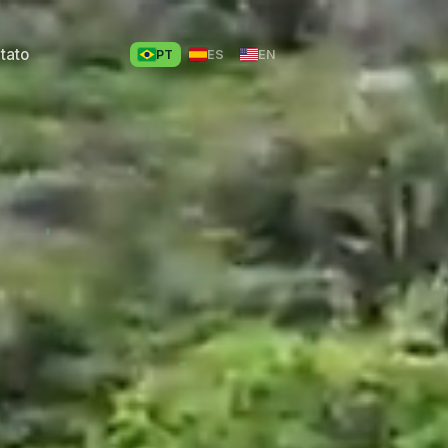
tato
PT
ES
EN