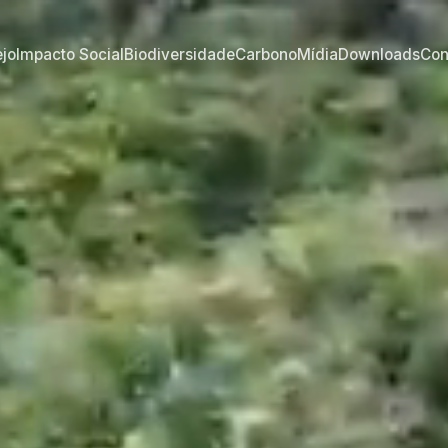
jo
Impacto Social
Biodiversidade
Carbono
Mídia
Downloads
Con