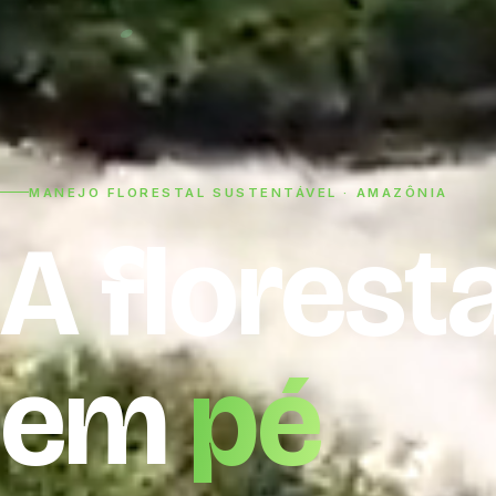
MANEJO FLORESTAL SUSTENTÁVEL · AMAZÔNIA
A
florest
em
pé